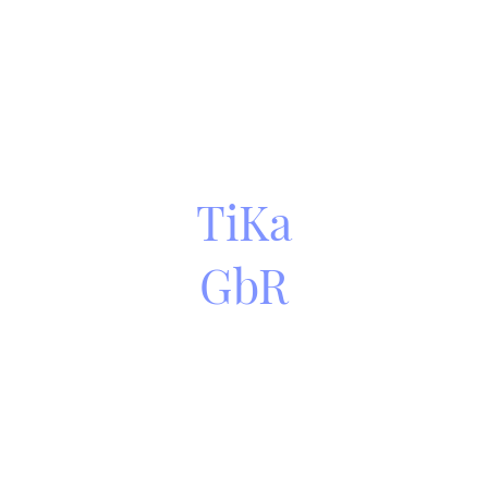
TiKa
GbR
hof
Shop
Was wir machen
Hühner
Weide
©Copyright. Alle Rechte vorbehalten.